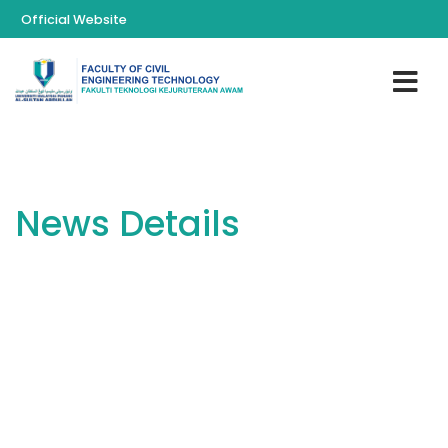
Official Website
News Details
You are here:
Home
News
Setinggi-tinggi tahniah diucapkan kepada Ts. Dr. Nurmunira
Muhammad@Atan yang menerima Pingat Emas dengan tajuk
penyelidikan (BIOFORGE GROUNDFIX: Innovative Sustainable)
di dalam ITEX 2026 bertempat di KLCC Convention Centre,
Kuala Lumpur pada 31 Mei 2026