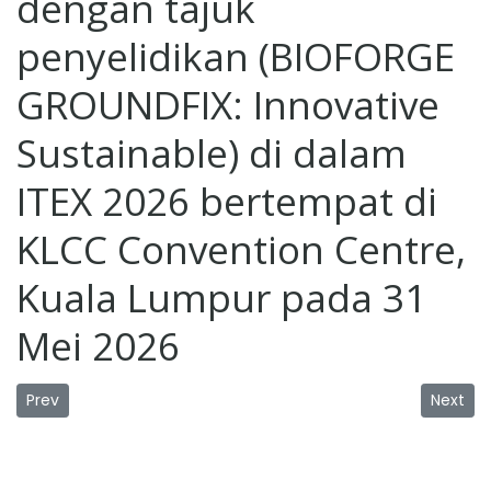
dengan tajuk
penyelidikan (BIOFORGE
GROUNDFIX: Innovative
Sustainable) di dalam
ITEX 2026 bertempat di
KLCC Convention Centre,
Kuala Lumpur pada 31
Mei 2026
Previous article: Kursus Kompetensi First Aider (Refreshe
Next art
Prev
Next