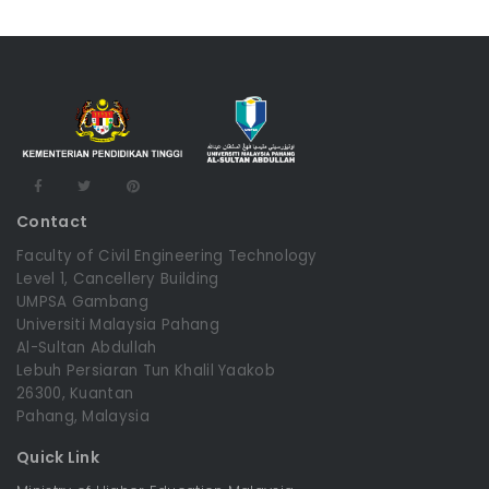
Contact
Faculty of Civil Engineering Technology
Level 1, Cancellery Building
UMPSA Gambang
Universiti Malaysia Pahang
Al-Sultan Abdullah
Lebuh Persiaran Tun Khalil Yaakob
26300, Kuantan
Pahang, Malaysia
Quick Link