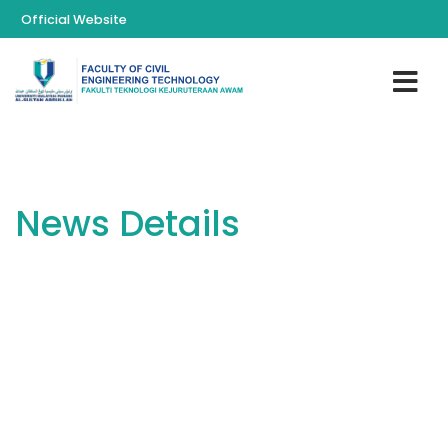
Official Website
News Details
You are here:
Home
News
Lawatan rasmi telah diadakan oleh delegasi Fakulti
Teknologi Kejuruteraan Awam, UMPSA yang diketuai oleh
Dekan FTKA, Prof. Madya Dr. Noram Irwan Ramli ke PMT
Solutions Sdn. Bhd pada 24 April 2026 untuk menjalin
kolaborasi strategik antara industri