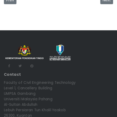
Contact
Faculty of Civil Engineering Technology
Level 1, Cancellery Building
UMPSA Gambang
Universiti Malaysia Pahang
Al-Sultan Abdullah
Lebuh Persiaran Tun Khalil Yaakob
26300, Kuantan