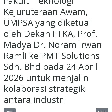
Fakulti Teknologi
Kejuruteraan Awam,
UMPSA yang diketuai
oleh Dekan FTKA, Prof.
Madya Dr. Noram Irwan
Ramli ke PMT Solutions
Sdn. Bhd pada 24 April
2026 untuk menjalin
kolaborasi strategik
antara industri
Previous article: Lawatan Panel Penilai Luar, Prof. Ir. Dr
Next ar
Prev
Next