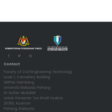
Contact
Faculty of Civil Engineering Technology
Level 1, Cancellery Building
UMPSA Gambang
Universiti Malaysia Pahang
Al-Sultan Abdullah
Lebuh Persiaran Tun Khalil Yaakob
26300, Kuantan
Pahang, Malaysia