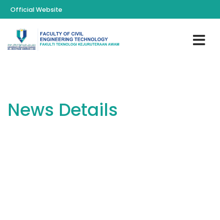
Official Website
News Details
You are here:
Home
News
Bengkel Penyediaan Teaching Plan Mengikut Template MQA
bagi Program Sarjana Muda Teknologi Pembinaan Bangunan
(BVC), Fakulti Teknologi Kejuruteraan Awam, UMPSA yang
diadakan pada 3 September 2025