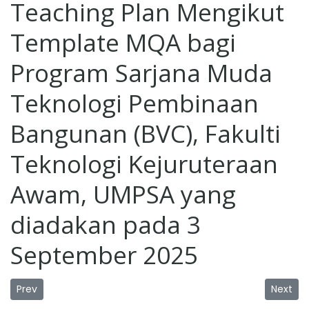
Teaching Plan Mengikut
Template MQA bagi
Program Sarjana Muda
Teknologi Pembinaan
Bangunan (BVC), Fakulti
Teknologi Kejuruteraan
Awam, UMPSA yang
diadakan pada 3
September 2025
Previous article: Lawatan Penanda Aras telah berlangsung 
Next art
Prev
Next